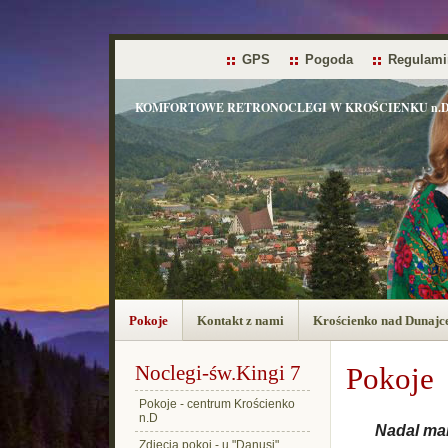
GPS
Pogoda
Regulami
KOMFORTOWE RETRONOCLEGI W KROŚCIENKU n.D 
Pokoje
Kontakt z nami
Krościenko nad Dunaj
Noclegi-św.Kingi 7
Pokoje
Pokoje - centrum Krościenko
n.D
Nadal mam
Zdjęcia pokoi - u "Danusi"